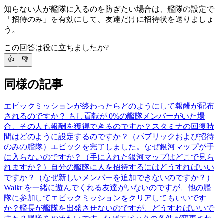
知らない人が艦隊に入るのを防ぎたい場合は、艦隊の設定で
「招待のみ」を有効にして、友達だけに招待状を送りましょ
う。
この回答は役に立ちましたか?
👍
👎
同様の記事
エピックミッションが終わったらどのようにして報酬が配布
されるのですか？ もし貢献が 0%の艦隊メンバーがいた場
合、その人も報酬を獲得できるのですか？
スタミナの回復時
間はどのように設定するのですか？（パブリックおよび招待
のみの艦隊）
エピックを完了しました。なぜ銀河マップが手
に入らないのですか？（手に入れた銀河マップはどこで見ら
れますか？）
自分の艦隊に人を招待するにはどうすればいい
ですか？（なぜ新しいメンバーを追加できないのですか？）
Walkr を一緒に遊んでくれる友達がいないのですが、他の艦
隊に参加してエピックミッションをクリアしてもいいです
か？
艦長が艦隊を出発させないのですが、どうすればいいで