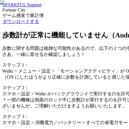
SPARKFUL Support
Fortune City
ゲーム感覚で家計簿
ダウンロードする
歩数計が正常に機能していません（Andro
歩数に関する問題は複雑な可能性があるので、以下の 2 つ
さあ、一緒に直せるか確認しましょう！
ステップ 1：
Walkr > メニュー > 設定 > 「モーションアクティビテ
（ON にしたほうがより正確に歩数を計測していると感じた場合
ステップ 2：
スマホ > 設定 > Walkr がバックグラウンドで実行するの
＊一部の機種は画面のロック中に歩数計が実行するのを許可
ざいませんが、ご理解いただけますようお願いいたします。
ステップ 3：
スマホ > 設定 > 消費電力／バッテリー > すべての省電力