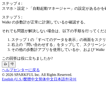
ステップ 4：
スマホ > 設定 > 「自動起動マネージャー」の設定があるかを確
ステップ 5：
Walkr の歩数計が正常に計測しているか確認する。
それでも問題が解決しない場合は、以下の手順を行ってくだ
ステップ 1 の「すべてのデータを表示」の画面をスク
右上の「問い合わせする」をタップして、スクリーンシ
その他の歩数計アプリを使用しているか、および Wal
この回答は役に立ちましたか?
👍
👎
ヘルプセンターに戻る
©
2026
SPARKFUL Inc. All Rights Reserved.
English (U.S.)
繁體中文
简体中文
日本語
한국어