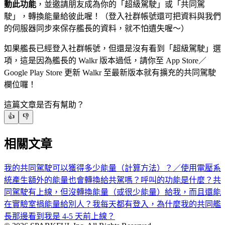
動此功能
，並邀請朋友成為你的「超級駕駛」或「共同駕
駛」，轉換能量給彼此喔！（登入社群帳號還可把資料與我們
的伺服器同步來保存艦長的資料，就不怕遺失喔～）
如果艦長已經登入社群帳號，但還是沒有看到「超級駕駛」選
項，這是因為艦長的 Walkr 版本過低，請你至 App Store／
Google Play Store 更新 Walkr 至最新版本就有擴充的共同駕駛
欄位囉！
這篇文章是否有幫助？
👍
👎
相關文章
我的共同駕駛可以獲得多少能量（計算方法）？／使用電壓系
統產生額外的能量也會轉換給共駕嗎？
呼叫的功能是什麼？
共
同駕駛有上線，但沒轉換能量（或很少能量）給我，而且還能
在實驗室捐能量給別人？
我每天都有登入，為什麼我的共同艦
長那邊看到我是 4-5 天前上線？