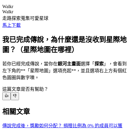
Walkr
Walkr
走路探索蒐集可愛星球
馬上下載
我已完成傳說，為什麼還是沒收到星際地
圖？（星際地圖在哪裡）
若你已經完成傳說，當你在
銀河主畫面
選擇「
探索
」，會看到
左下角的**「星際地圖」選項亮起**，並且選項右上方有個紅
色圓圈與數字噢。
這篇文章是否有幫助？
👍
👎
相關文章
傳說完成後，獎勵如何分配？ 捐贈比例為 0% 的成員可以獲