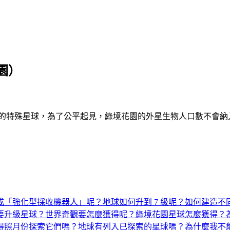
園）
索到的特殊星球，為了公平起見，綠境花園的外星生物人口數不會
成「強化型採收機器人」呢？
地球如何升到 7 級呢？
如何建造不同
要升級星球？
世界奇觀要怎麼獲得呢？
綠境花園星球怎麼獲得？
得照月份探索它們嗎？
地球有列入已探索的星球嗎？
為什麼我不能