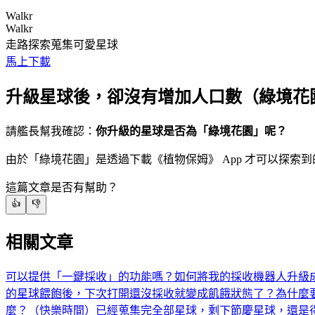
Walkr
Walkr
走路探索蒐集可愛星球
馬上下載
升級星球後，卻沒有增加人口數（綠境花
請艦長幫我確認：
你升級的星球是否為「綠境花園」呢？
由於「綠境花園」是透過下載《植物保姆》 App 才可以探
這篇文章是否有幫助？
👍
👎
相關文章
可以提供「一鍵採收」的功能嗎？
如何將我的採收機器人升級
的星球餵飽後，下次打開還沒採收就變成飢餓狀態了？
為什麼
麼？（快樂時間）
已經蒐集完全部星球，剩下節慶星球，還是