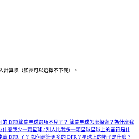
納入計算噢（艦長可以選擇不下載）。
的 DFR
節慶星球選項不見了？ 節慶星球怎麼探索？
為什麼我
為什麼我少一顆星球 / 別人比我多一顆星球
星球上的音符是什
蓋 DFR 了？ 如何建造更多的 DFR？
星球上的箱子是什麼？