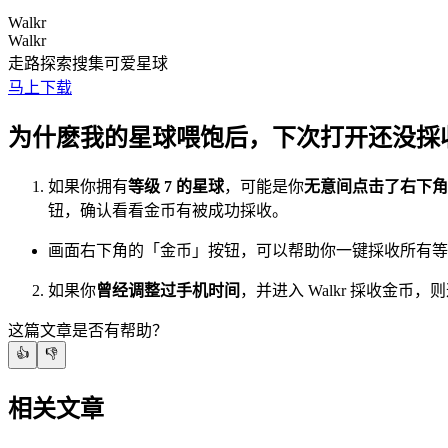
Walkr
Walkr
走路探索搜集可爱星球
马上下载
为什麽我的星球喂饱后，下次打开还没採
如果你拥有
等级 7 的星球
，可能是你
无意间点击了右下角
钮，确认看看金币有被成功採收。
画面右下角的「金币」按钮，可以帮助你一键採收所有等级
如果你
曾经调整过手机时间
，并进入 Walkr 採收金
这篇文章是否有帮助？
👍
👎
相关文章