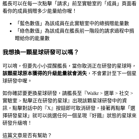
艦長可以在每一次點擊「請求」前至實驗室的「成員」頁面看
看你的成員捐贈多少能量給你喔！
「藍色數值」為該成員在此實驗室中的總捐贈能量數
「綠色數值」為該成員在艦長前一階段的請求過程中捐
㽪給你的能量數
我想換一顆星球研發可以嗎？
可以唷，但要先小小提醒艦長，當你取消正在研發的星球時，
該顆星球原本獲得的升級能量就會消失
，不會累計至下一個星
球研發中喔。
如你確認要更換星球研發，請艦長至『Walkr > 選單 > 社交 >
實驗室 > 點擊正在研發的星球』出現該顆星球研發中的資
訊，點擊對話中的『X』按鈕即可取消研發，接著再點擊「選
擇研發星球」就可以挑選任何一個呈現『好餓』狀態的星球來
研發升級唷！
這篇文章是否有幫助？