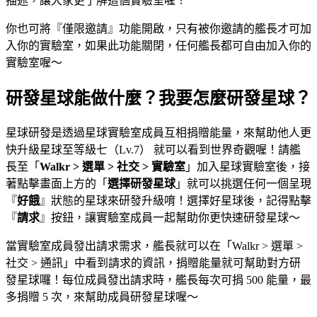
描述，讓大家更了解這個實驗室喔！
你也可將『僅限邀請』功能開啟，只有被你邀請的艦長才可加
入你的實驗室，如果此功能關閉，任何艦長都可自由加入你的
實驗室喔～
研發星球能做什麼？我要怎麼研發星球？
星球研發是透過星球實驗室成員互相捐贈能量，來幫助他人更
快升級星球至等級七（Lv.7） 就可以看到世界奇觀喔！請艦
長至「
Walkr > 選單 > 社交 > 實驗室
」加入星球實驗室後，接
著點擊畫面上方的「
選擇研發星球
」就可以挑選任何一個呈現
『
好餓
』狀態的星球來研發升級唷！選擇好星球後，記得點擊
『
請求
』按鈕，讓實驗室成員一起幫助你更快速研發星球～
當實驗室成員發出請求需求，艦長就可以在「Walkr > 選單 >
社交 > 通訊」中看到請求的資訊，捐贈能量就可幫助對方研
發星球囉！每位成員發出請求時，艦長每次可捐 500 能量，最
多捐贈 5 次，來幫助成員研發星球喔～