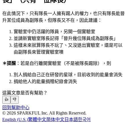
在此情況下，只有隊長一人擁有踢人的權力，也只有隊長能晉
升某位成員為副隊長，但隊長又不在，因此建議：
實驗室中仍活躍的隊員，另開一個實驗室
並請新實驗室隊長記得「晉升幾位隊員成為副隊長」
這樣未來就算隊長不玩了、又沒退出實驗室，還是可以
由副隊長來管理實驗室噢
＊提醒
：若是自行離開實驗室（不是被隊長踢除），則
別人捐給自己正在研發的星球，目前收到的能量會消失
捐給他人的能量捐贈紀錄會消失
這篇文章是否有幫助？
👍
👎
回到幫助中心
©
2026
SPARKFUL Inc. All Rights Reserved.
English (U.S.)
繁體中文
简体中文
日本語
한국어