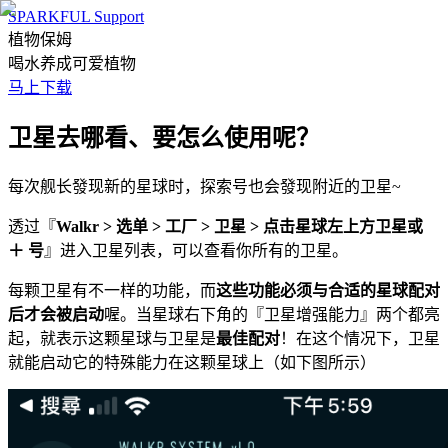
SPARKFUL Support
植物保姆
喝水养成可爱植物
马上下载
卫星去哪看、要怎么使用呢？
每次舰长發现新的星球时，探索号也会發现附近的卫星~
透过『
Walkr > 选单 > 工厂 > 卫星 > 点击星球左上方卫星或
＋ 号
』进入卫星列表，可以查看你所有的卫星。
每颗卫星有不一样的功能，而
这些功能必须与合适的星球配对
后才会被启动
喔。当星球右下角的『卫星增强能力』两个都亮
起，就表示这颗星球与卫星是
最佳配对
！在这个情况下，卫星
就能启动它的特殊能力在这颗星球上（如下图所示）