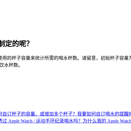
麽制定的呢？
用的杯子容量来统计所需的喝水杯数。请留意，初始杯子容量为预
的饮水杯数。
何自订杯子的容量、或增加多个杯子？
我要如何自订喝水的提醒
过 Apple Watch / 运动手环纪录喝水吗？
为什么我的 Apple W