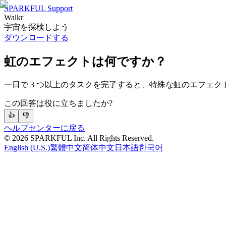
SPARKFUL Support
Walkr
宇宙を探検しよう
ダウンロードする
虹のエフェクトは何ですか？
一日で 3 つ以上のタスクを完了すると、特殊な虹のエフェク
この回答は役に立ちましたか?
👍
👎
ヘルプセンターに戻る
©
2026
SPARKFUL Inc. All Rights Reserved.
English (U.S.)
繁體中文
简体中文
日本語
한국어