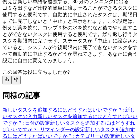
例えば新しい単語を勉強する、30 分のランニングに出る、
ゴミを出すなど比較的簡単に済ませることができるタスクに
使用すると便利です。自動的に中止されたタスクは、期限日
までに完了しないと「中止」と表示されます。この設定は、
例えば薬を飲む、コップ 9 杯の水を飲むなど後でやり直すこ
とができないタスクに使用すると便利です。繰り返し行うタ
スクを期限内に完了せず、ステータスが「中止」に設定され
ていると、システムが今後期限内に完了できないタスクをす
べて自動的に中止するかどうか尋ねてきます。あなたに合う
設定に自由に変えてみましょう。
この回答は役に立ちましたか?
👍
👎
同様の記事
新しいタスクを追加するにはどうすればいいですか？: 新し
いタスクの入力
新しいタスクを追加するにはどうすればいい
ですか？: 日付の設定
新しいタスクを追加するにはどうすれ
ばいいですか？: リマインダーの設定
新しいタスクを追加す
るにはどうすればいいですか？: カテゴリーの設定
新しいタ