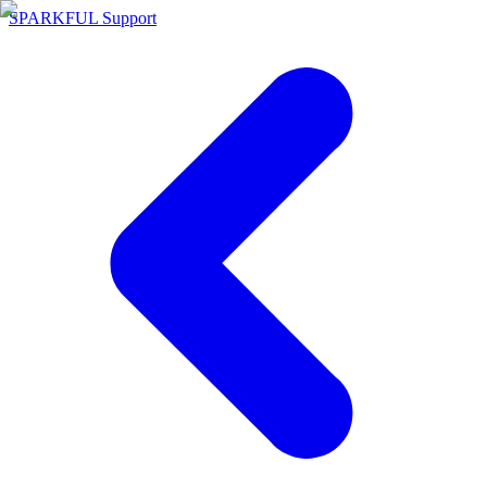
SPARKFUL Support