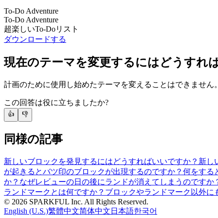
To-Do Adventure
To-Do Adventure
超楽しいTo-Doリスト
ダウンロードする
現在のテーマを変更するにはどうすれ
計画のために使用し始めたテーマを変えることはできません
この回答は役に立ちましたか?
👍
👎
同様の記事
新しいブロックを発見するにはどうすればいいですか？
新し
が起きるとバツ印のブロックが出現するのですか？
何をする
か？
なぜレビューの日の後にランドが消えてしまうのですか
ランドマークとは何ですか？
ブロックやランドマーク以外に
©
2026
SPARKFUL Inc. All Rights Reserved.
English (U.S.)
繁體中文
简体中文
日本語
한국어